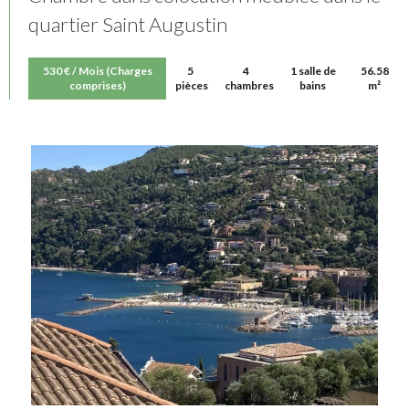
quartier Saint Augustin
530 € / Mois (Charges
5
4
1 salle de
56.58
comprises)
pièces
chambres
bains
m²