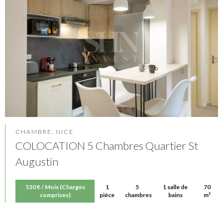
CHAMBRE, NICE
COLOCATION 5 Chambres Quartier St
Augustin
530 € / Mois (Charges
1
5
1 salle de
70
comprises)
pièce
chambres
bains
m²