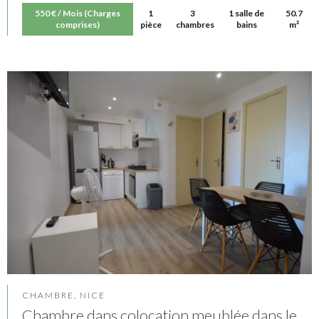
550 € / Mois (Charges
1
3
1 salle de
50.7
comprises)
pièce
chambres
bains
m²
CHAMBRE, NICE
Chambre dans colocation meublée dans le