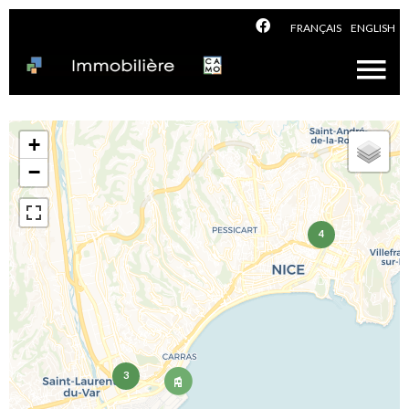
FRANÇAIS
ENGLISH
+
−
4
3