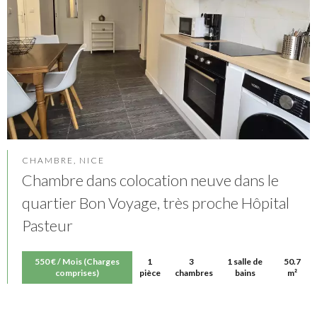
CHAMBRE, NICE
Chambre dans colocation neuve dans le
quartier Bon Voyage, très proche Hôpital
Pasteur
550 € / Mois (Charges
1
3
1 salle de
50.7
comprises)
pièce
chambres
bains
m²