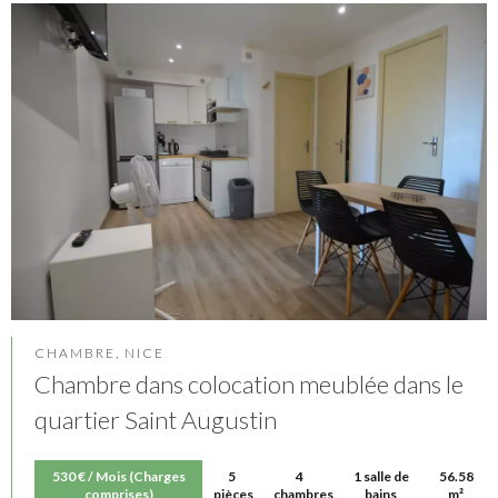
CHAMBRE, NICE
Chambre dans colocation meublée dans le
quartier Saint Augustin
530 € / Mois (Charges
5
4
1 salle de
56.58
comprises)
pièces
chambres
bains
m²