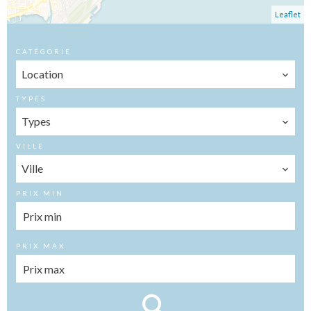
Leaflet
CATÉGORIE
Location
TYPES
Types
VILLE
Ville
PRIX MIN
PRIX MAX