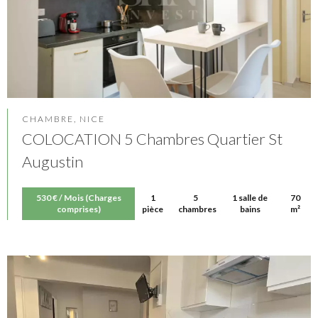
CHAMBRE, NICE
COLOCATION 5 Chambres Quartier St
Augustin
530 € / Mois (Charges
1
5
1 salle de
70
comprises)
pièce
chambres
bains
m²